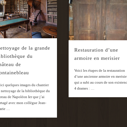
ettoyage de la grande
Restauration d’une
ibliothèque du
armoire en merisier
hâteau de
Voici les étapes de la restauration
ontainebleau
d’une ancienne armoire en merisie
qui a subi au cours de son existen
ici quelques images du chantier
4 drames : …
 nettoyage de la bibliothèque du
reau de Napoléon Ier que j’ai
rtagé avec mon collègue Jean-
arie …