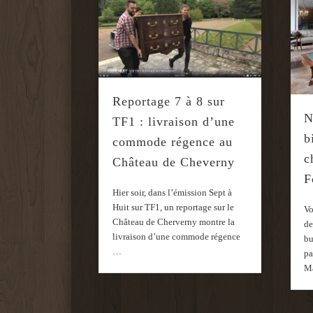
Reportage 7 à 8 sur
N
TF1 : livraison d’une
b
commode régence au
c
Château de Cheverny
F
Hier soir, dans l’émission Sept à
Huit sur TF1, un reportage sur le
Vo
Château de Cherverny montre la
de
livraison d’une commode régence
bu
…
pa
M