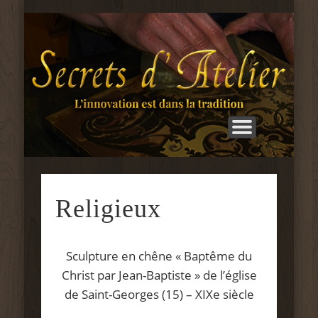
LES RÉALISATIONS
ACTUALITÉS
L’ATELIER
BOUTIQUE
PARCOURS
CONTACT
ACCUEIL
STAGES
S
d'
Religieux
Sculpture en chêne « Baptême du
Christ par Jean-Baptiste » de l’église
de Saint-Georges (15) – XIXe siècle