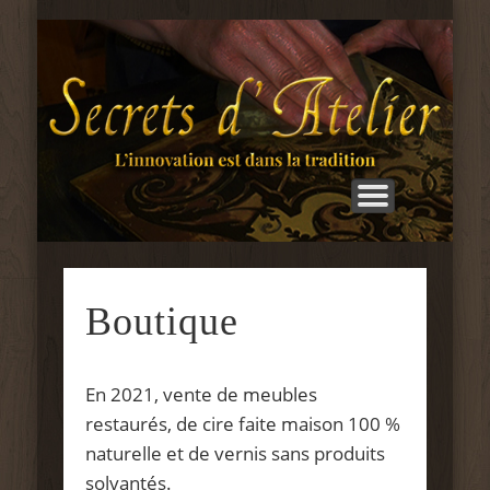
LES RÉALISATIONS
ACTUALITÉS
L’ATELIER
BOUTIQUE
PARCOURS
CONTACT
ACCUEIL
STAGES
S
d'
Boutique
En 2021, vente de meubles
restaurés, de cire faite maison 100 %
naturelle et de vernis sans produits
solvantés.